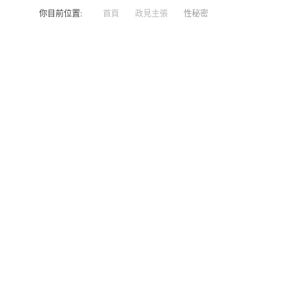
你目前位置:
首頁
政見主張
性秘密
性秘密