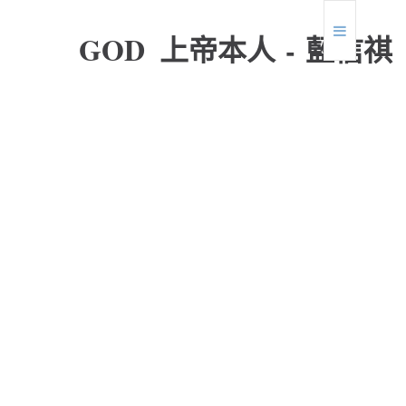
G
O
D
上
帝
本
人
-
藍
信
祺