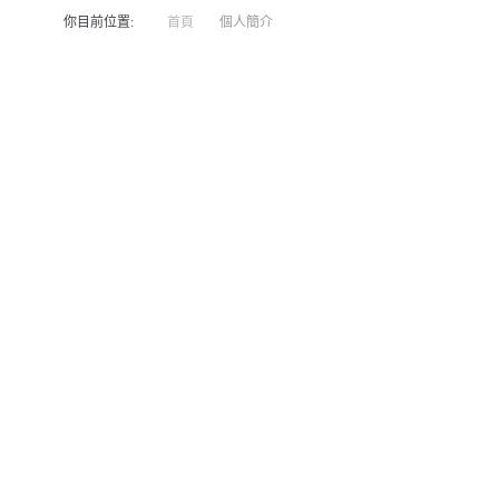
你目前位置:
首頁
個人簡介
GOD
上帝本人
-
藍信祺上帝君主主宰宇宙生