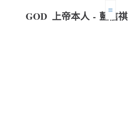
G
O
D
上
帝
本
人
-
藍
信
祺