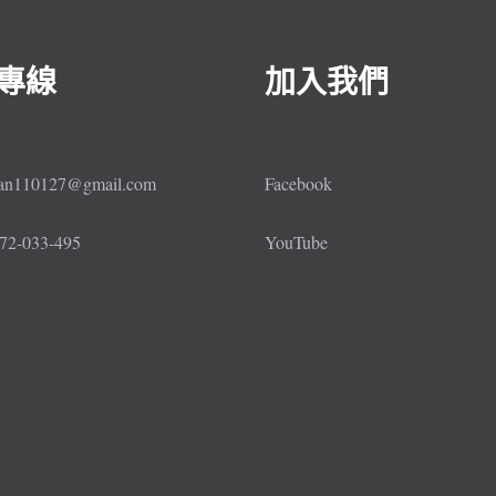
專線
加入我們
lan110127@gmail.com
Facebook
72-033-495
YouTube