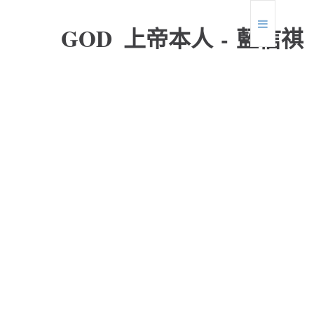
G
O
D
上
帝
本
人
-
藍
信
祺