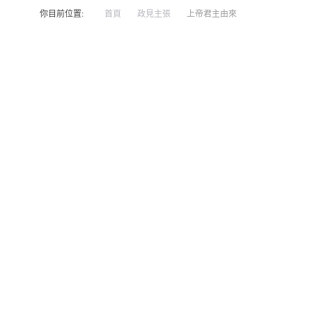
你目前位置:
首頁
政見主張
上帝君主由來
上帝君主由來