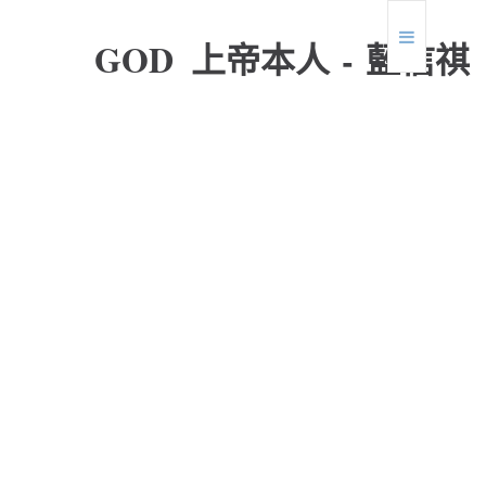
G
O
D
上
帝
本
人
-
藍
信
祺